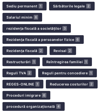
Sediu permanent
Sărbătorile legale
1
2
Salariul minim
6
rezidența fiscală a societăților
3
Rezidența fiscală a persoanelor fizice
6
Rezidența fiscală
Revisal
2
2
Restructurări
Reîntregirea familiei
1
1
Reguli TVA
Reguli pentru concediere
2
1
REGES-ONLINE
Reducerea costurilor
1
2
Proceduri imigrare
6
procedură organizațională
4