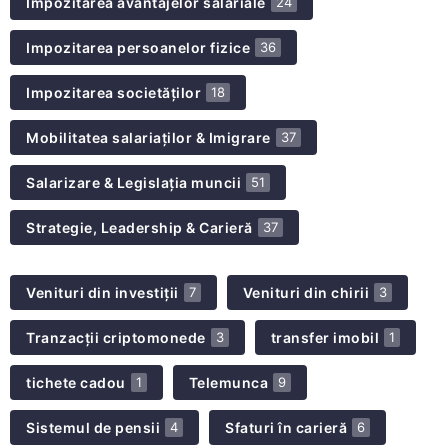
Impozitarea avantajelor salariale
24
Impozitarea persoanelor fizice
36
Impozitarea societăților
18
Mobilitatea salariaților & Imigrare
37
Salarizare & Legislația muncii
51
Strategie, Leadership & Carieră
37
Venituri din investiții
Venituri din chirii
7
3
Tranzacții criptomonede
transfer imobil
3
1
tichete cadou
Telemunca
1
9
Sistemul de pensii
Sfaturi în carieră
4
6