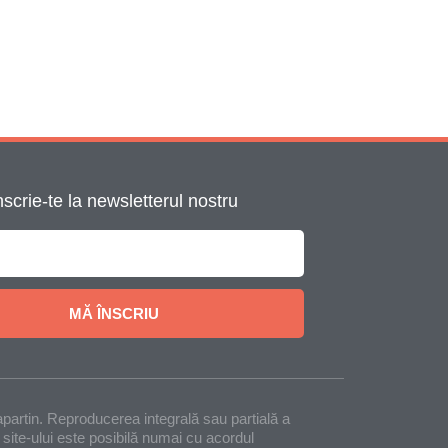
nscrie-te la newsletterul nostru
MĂ ÎNSCRIU
 apartin. Reproducerea integrală sau partială a
 a site-ului este posibilă numai cu acordul