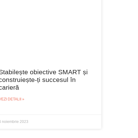
Stabilește obiective SMART și
construiește-ți succesul în
carieră
VEZI DETALII »
4 noiembrie 2023