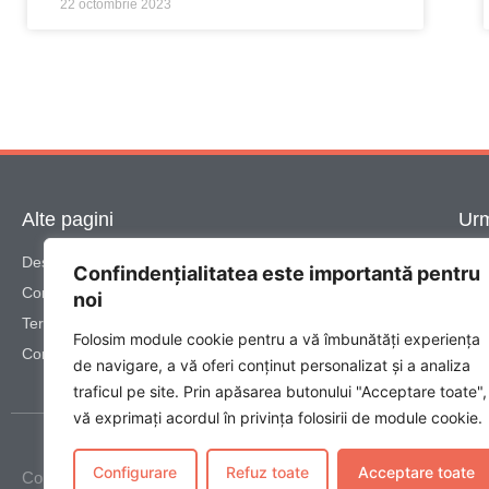
22 octombrie 2023
Alte pagini
Urm
Despre noi
Confindențialitatea este importantă pentru
Contact
noi
Termeni și Condiții
Folosim module cookie pentru a vă îmbunătăți experiența
Confidențialitate
de navigare, a vă oferi conținut personalizat și a analiza
traficul pe site. Prin apăsarea butonului "Acceptare toate",
vă exprimați acordul în privința folosirii de module cookie.
Configurare
Refuz toate
Acceptare toate
Copyright 2025 © Toate drepturile rezervate.