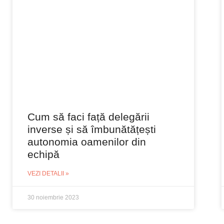
Cum să faci față delegării
inverse și să îmbunătățești
autonomia oamenilor din
echipă
VEZI DETALII »
30 noiembrie 2023