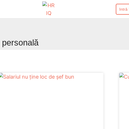
Intră
e personală