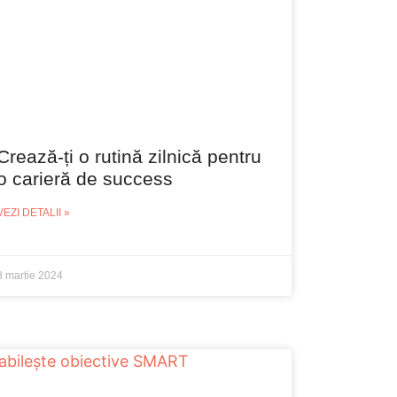
Crează-ți o rutină zilnică pentru
o carieră de success
VEZI DETALII »
8 martie 2024