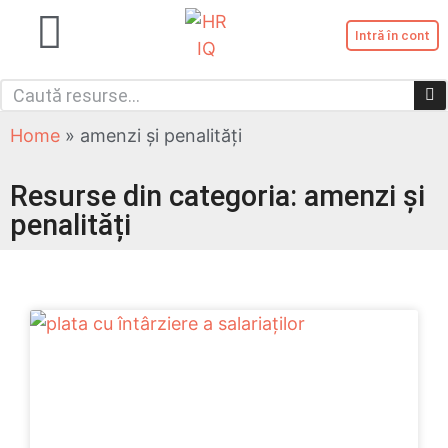
Intră în cont
Serviciile noastre
Categorii resurse
Înregistrează cont nou
Home
»
amenzi și penalități
Resurse din categoria: amenzi și
penalități