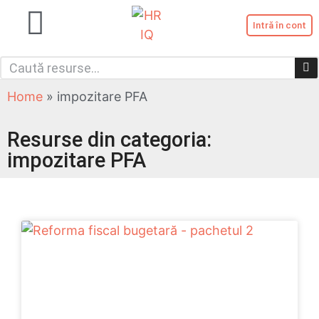
Intră în cont
Serviciile noastre
Categorii resurse
Înregistrează cont nou
Home
»
impozitare PFA
Resurse din categoria:
impozitare PFA