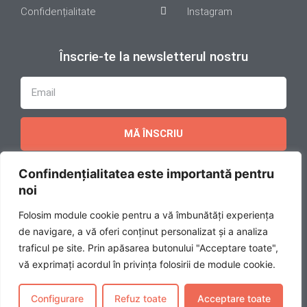
Confidențialitate
Instagram
Înscrie-te la newsletterul nostru
MĂ ÎNSCRIU
Confindențialitatea este importantă pentru
noi
Copyright 2025 © Toate drepturile rezervate.
Folosim module cookie pentru a vă îmbunătăți experiența
de navigare, a vă oferi conținut personalizat și a analiza
Toate drepturile asupra site-ului hriq.ro ne apartin.
traficul pe site. Prin apăsarea butonului "Acceptare toate",
Reproducerea integrală sau partială a textelor sau a
ilustrațiilor din orice pagină a site-ului este posibilă
vă exprimați acordul în privința folosirii de module cookie.
numai cu acordul prealabil scris al nostru. Pirateria
intelectuală se pedepsește conform legii.
Configurare
Refuz toate
Acceptare toate